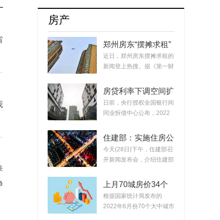
网联汽车产业转型与发展集聚智慧和力量
房产
省
郑州房东“摆摊求租”
一居室的房子普遍降
近日，郑州房东摆摊求租的
价10%以上
新闻登上热搜。据《第一财
经》报道，面...
房贷利率下调空间扩
大 全国范围内首套
日前，央行授权全国银行间
我
房贷利率最低可降至
同业拆借中心公布，2022
4.1%
年8月22日贷款市...
住建部：实施住房公
积金阶段性支持政策
今天(28日)下午，住建部召
支持2万多家企业缓
开新闻发布会，介绍住建部
缴住房公积金超70亿
季
落实国务院33...
净
上月70城房价34个
城市跌回2年前 华
根据国家统计局发布的
北、东北省会城市、
2022年6月份70个大中城市
中心城市较为集中
商品住宅销售价格变...