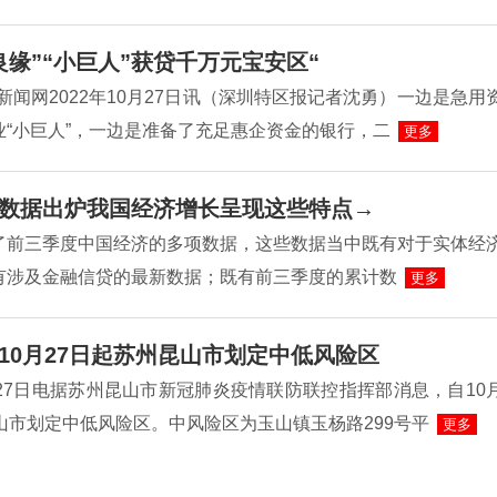
良缘”“小巨人”获贷千万元宝安区“
新闻网2022年10月27日讯（深圳特区报记者沈勇）一边是急用
业“小巨人”，一边是准备了充足惠企资金的银行，二
更多
数据出炉我国经济增长呈现这些特点→
了前三季度中国经济的多项数据，这些数据当中既有对于实体经
有涉及金融信贷的最新数据；既有前三季度的累计数
更多
10月27日起苏州昆山市划定中低风险区
27日电据苏州昆山市新冠肺炎疫情联防联控指挥部消息，自10
山市划定中低风险区。中风险区为玉山镇玉杨路299号平
更多