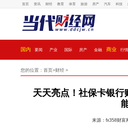
首页
资讯
财经
教育
体育
旅游
房产
汽车
科技
国内
商业
要闻
产业
国际
房产
金融
行
您的位置：
首页
>
财经
>
天天亮点！社保卡银行
来源：fx358财富