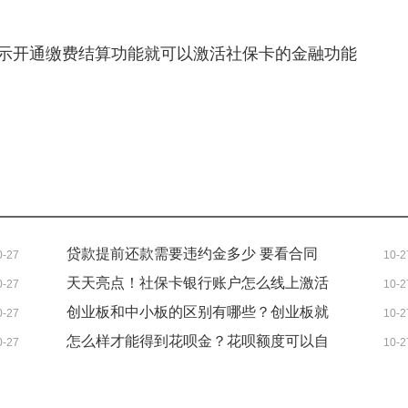
示开通缴费结算功能就可以激活社保卡的金融功能
贷款提前还款需要违约金多少 要看合同
0-27
10-2
的规定！
天天亮点！社保卡银行账户怎么线上激活
0-27
10-2
简单几步就能完成！
创业板和中小板的区别有哪些？创业板就
0-27
10-2
是科创板吗？
怎么样才能得到花呗金？花呗额度可以自
0-27
10-2
己调整吗？