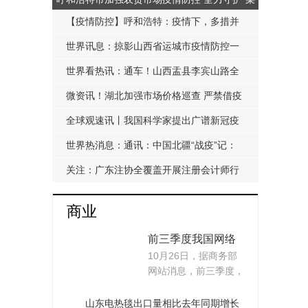
篮子”安全
【疫情防控】呼和浩特：疫情下，多措并
举保证人社业务“不打烊”
世界讯息：掠影山西省运城市疫情防控一
隅
世界看热讯：通车！山西盂县李宾山路全
线贯通
微资讯！湖北加强市场价格巡查 严禁借疫
情之机哄抬物价
全球观速讯丨我国科学家提出广谱新冠疫
苗免疫原构建新策略
世界热消息：通讯：中国北疆“战疫”记：
更多人走上一线
关注：广东注协全覆盖开展注册会计师行
业统一监管平台使用培训
商业
前三季度我国网络
10月26日，据商务部
零售市场总体呈增
网站消息，前三季度，
长态势 全国网上零
我国网络零售市场总...
售额同比增长4%
山东电热毯出口量相比去年同期增长