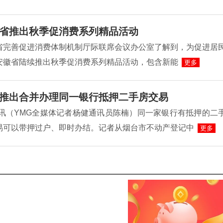
省推出秋季促消费系列精品活动
省完善促进消费体制机制厅际联席会议办公室了解到，为促进居
安徽省陆续推出秋季促消费系列精品活动，包含新能
更多
推出合并办理同一银行抵押二手房交易
日讯（YMG全媒体记者杨健通讯员陈楠）同一家银行有抵押的二
易可以带押过户、即时办结。记者从烟台市不动产登记中
更多