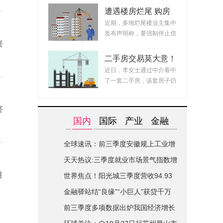
遭遇楼房烂尾 购房
者强制停贷这一步可
近期，多地烂尾楼业主集中
取吗?停贷后果由谁
发布声明称，要强制停止偿
承担?
资
还贷款，直至...
二手房交易莫大意！
首付解抵押如何确保
近日，李女士通过中介看中
购房资金安全?
了一套二手房，该套房子仍
有将近300万的...
济
国内
国际
产业
金融
全球速讯：前三季度安徽规上工业增
加值同比增长5.8%
天天热议:三季度就业市场景气指数增
月
加，恢复至一季度水平
世界焦点！阳光城三季度营收94.93
亿元保交付有成效
金融驿站结“良缘”“小巨人”获贷千万
元宝安区“助企行”今年助企1454家
前三季度多项数据出炉我国经济增长