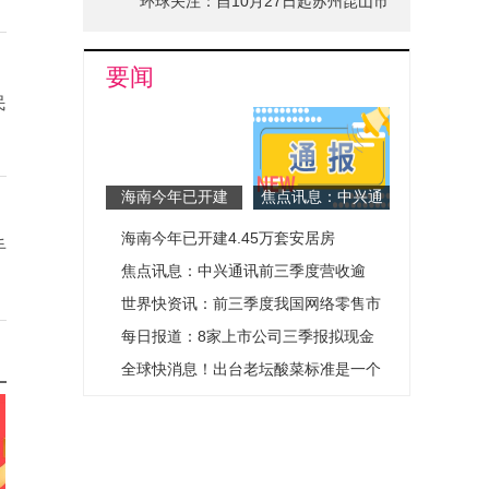
呈现这些特点→
环球关注：自10月27日起苏州昆山市
划定中低风险区
要闻
民
海南今年已开建
焦点讯息：中兴通
4.45万套安居房
讯前三季度营收逾
海南今年已开建4.45万套安居房
900亿元 第二曲线
手
业务持续发力
焦点讯息：中兴通讯前三季度营收逾
900亿元 第二曲线业务持续发力
世界快资讯：前三季度我国网络零售市
场总体呈增长态势
每日报道：8家上市公司三季报拟现金
分红41.48亿元 苏泊尔最高分红达10.07
全球快消息！出台老坛酸菜标准是一个
亿元
好的开始