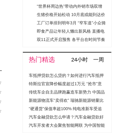
30% 出口欧盟同比增长26.5%
“世界杯周边热”带动内外销市场双增
长 产品订单量与上届世界杯相比增长
生猪价格开始松动 10月底或能到达价
40%
格转折点
工厂订单排到明年3月 “窄车道”小众骑
行服饰品牌该如何驶上“高速路”?
即食产品让年轻人懒出新风格 直播电
商成销售销售“主战场”
双11正式开启预售 各平台在时间节奏
上将“分两波”和“不熬夜”进行到底
热门精选
24小时
一周
车抵押贷款怎么贷的？如何进行汽车抵押
7
贷款程序是怎样的？
特斯拉官宣降价幅度超过1万元 “抢市”意
图明显
传统车企自主品牌跑赢造车新势力 中国品
7
牌8月销量达17254辆占比升至55.5%
新能源物流车“卖得欢” 瑞驰新能源销量比
7
去年同期增加3703辆
“硬通货”保值率超100% 纯电准新车受追
7
捧
汽车金融贷款怎么申请？汽车金融贷款好
通过吗？
汽车开发者大会聚焦智能网联 为中国智能