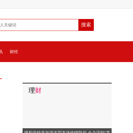
讯
财经
理
财
呼和浩特市加强农贸市场疫情防控 全力守护“菜