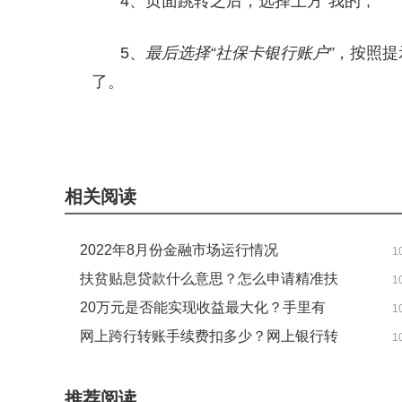
4、页面跳转之后，选择上方“我的”;
5、
最后选择“社保卡银行账户”
，按照提
了。
关键词：
银行账户
社保卡银行账户
相关阅读
2022年8月份金融市场运行情况
1
扶贫贴息贷款什么意思？怎么申请精准扶
1
贫贷款？精准扶贫免息贷款条件
20万元是否能实现收益最大化？手里有
1
20万怎么理财更合适？
网上跨行转账手续费扣多少？网上银行转
1
账一般需要多长时间才能到账？
推荐阅读