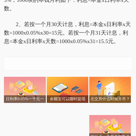
5%，1000块的本钱月利如下：利息=本金x日利率x天
数。
2、若按一个月30天计息，利息=本金x日利率x天
数=1000x0.05%x30=15元。若按一个月31天计息，利
息=本金x日利率x天数=1000x0.05%x31=15.5元。
余额宝可以随时提现
日利率0.05%一千元一
北交所什么时候开市？
奥托·阿波卡利斯 上（关
全球即时看！奥托手绘
每日短讯：奥托迈耶
吗？如何提高余额宝转
天是多少钱？日利率计
北交所如何开户交易流
世界观点：奥拉·卡马拉
重点聚焦!这种移动相机
于奥托·阿波卡利斯 上简
彩色植物图谱 精华版口
（关于奥托迈耶简介）
出额度？
算方法
程
（关于奥拉·卡马拉简
可以帮助你的动物缓解
介）
袋书（关于奥托手绘彩
介）
焦虑
色植物图谱 精华版口袋
书简介）