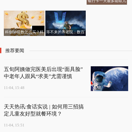
银行卡一天最多能取几
天天精选！广东一高校
万？银行跨行存款什么
上海市人民检察院原检
食堂现比拳头大的老
时候到账？
五部门联合发布《个人
察长张本才被决定逮捕
鼠，学生处：本着对学
广东籍球员肖裕仪加盟
养老金实施办法》
生负责餐厅已停业整顿
澳超，行李箱里塞进了
科创50指数怎么买？科
等不来的养老院：数百
功夫茶具
创50ETF交易规则及费
老人交 6600 余万元
用
后，养老院项目烂尾
推荐要闻
五旬阿姨做完医美后出现“面具脸”
中老年人跟风“求美”尤需谨慎
11-04, 15:48
天天热讯:食话实说 | 如何用三招搞
定儿童友好型就餐环境？
11-04, 15:51