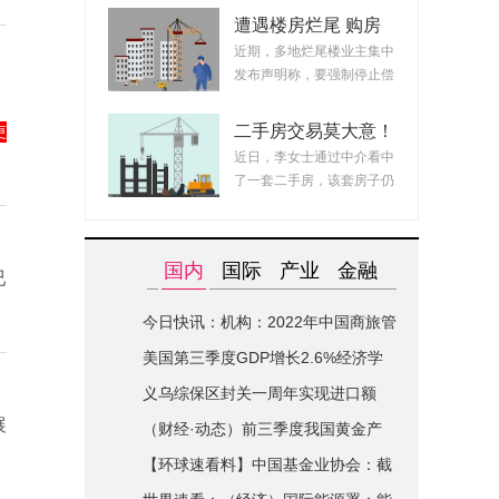
遭遇楼房烂尾 购房
者强制停贷这一步可
近期，多地烂尾楼业主集中
取吗?停贷后果由谁
发布声明称，要强制停止偿
承担?
，
还贷款，直至...
二手房交易莫大意！
更
首付解抵押如何确保
近日，李女士通过中介看中
购房资金安全?
了一套二手房，该套房子仍
有将近300万的...
国内
国际
产业
金融
已
今日快讯：机构：2022年中国商旅管
理市场规模预计达2108.7亿元
美国第三季度GDP增长2.6%经济学
家普遍预期悲观
义乌综保区封关一周年实现进口额
展
150亿元
（财经·动态）前三季度我国黄金产
量同比增长14.04%
【环球速看料】中国基金业协会：截