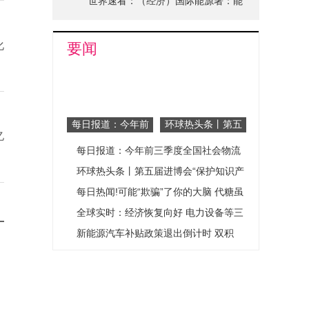
至去年末私募基金为实体经济形成股
世界速看：（经济）国际能源署：能
权资本金超10万亿元
源危机或将加速能源结构变革
化
要闻
每日报道：今年前
环球热头条丨第五
亿
三季度全国社会物
届进博会“保护知
每日报道：今年前三季度全国社会物流
流总额247万亿元
识产权 打击侵权
同比增长3.5%
假冒国际合作”虹
总额247万亿元 同比增长3.5%
环球热头条丨第五届进博会“保护知识产
桥分论坛举办
权 打击侵权假冒国际合作”虹桥分论坛
每日热闻!可能“欺骗”了你的大脑 代糖虽
举办
好也不可贪吃
全球实时：经济恢复向好 电力设备等三
行业或酿“升机”
新能源汽车补贴政策退出倒计时 双积
分“指挥棒”引领行业奏响时代新乐章