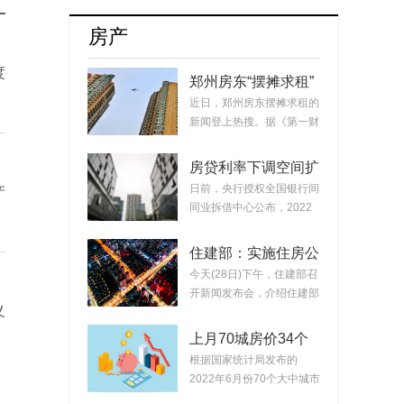
网联汽车产业转型与发展集聚智慧和力量
房产
度
郑州房东“摆摊求租”
一居室的房子普遍降
近日，郑州房东摆摊求租的
价10%以上
新闻登上热搜。据《第一财
经》报道，面...
房贷利率下调空间扩
大 全国范围内首套
日前，央行授权全国银行间
产
房贷利率最低可降至
同业拆借中心公布，2022
4.1%
年8月22日贷款市...
住建部：实施住房公
积金阶段性支持政策
今天(28日)下午，住建部召
支持2万多家企业缓
开新闻发布会，介绍住建部
缴住房公积金超70亿
义
落实国务院33...
上月70城房价34个
城市跌回2年前 华
根据国家统计局发布的
北、东北省会城市、
2022年6月份70个大中城市
中心城市较为集中
商品住宅销售价格变...