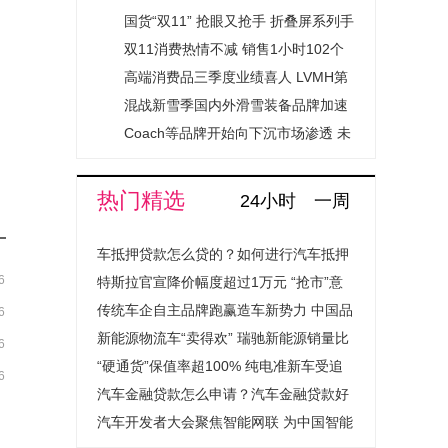
是关键
国货“双11” 抢眼又抢手 折叠屏系列手
机10分钟销量同比增长超400%
双11消费热情不减 销售1小时102个
品牌就实现成交额过亿元
高端消费品三季度业绩喜人 LVMH第
三季度销售额同比增长19%至197.55
混战新雪季国内外滑雪装备品牌加速
亿欧元
布局 能采取何种方式提升复购率?
Coach等品牌开始向下沉市场渗透 未
来12个月内将开设30家新店
热门精选
24小时
一周
车抵押贷款怎么贷的？如何进行汽车抵押
6
贷款程序是怎样的？
特斯拉官宣降价幅度超过1万元 “抢市”意
图明显
传统车企自主品牌跑赢造车新势力 中国品
6
牌8月销量达17254辆占比升至55.5%
新能源物流车“卖得欢” 瑞驰新能源销量比
6
去年同期增加3703辆
“硬通货”保值率超100% 纯电准新车受追
6
捧
汽车金融贷款怎么申请？汽车金融贷款好
通过吗？
汽车开发者大会聚焦智能网联 为中国智能