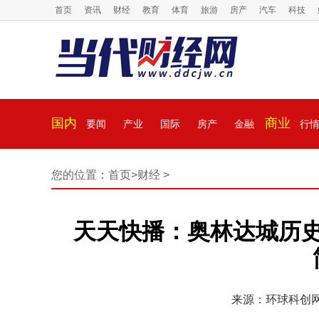
首页
资讯
财经
教育
体育
旅游
房产
汽车
科技
国内
商业
要闻
产业
国际
房产
金融
行
您的位置：
首页
>
财经
>
天天快播：奥林达城历
来源：环球科创