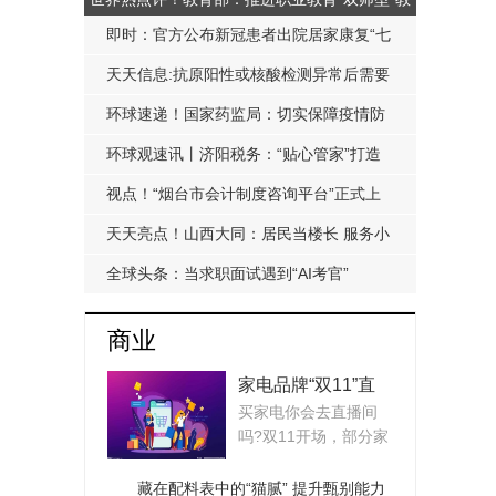
师队伍高质量建设
即时：官方公布新冠患者出院居家康复“七
注意”
天天信息:抗原阳性或核酸检测异常后需要
这样做……
环球速递！国家药监局：切实保障疫情防
控医疗器械产品质量安全
环球观速讯丨济阳税务：“贴心管家”打造
济南起步区高质量发展“新引擎”
视点！“烟台市会计制度咨询平台”正式上
线运营 烟台市注册会计师行业党委推动“党
天天亮点！山西大同：居民当楼长 服务小
建+业务”深度融合
区到家门口“最后100米”
全球头条：当求职面试遇到“AI考官”
商业
家电品牌“双11”直
买家电你会去直播间
播“造”起来 买家电
吗?双11开场，部分家
你会去直播间吗?
电品牌在直播间造了
起...
藏在配料表中的“猫腻” 提升甄别能力