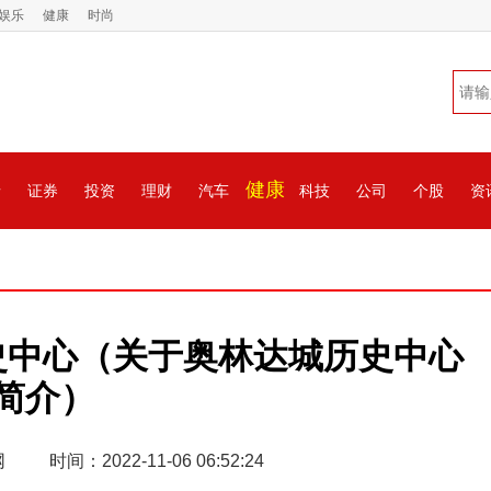
娱乐
健康
时尚
健康
情
证券
投资
理财
汽车
科技
公司
个股
资
史中心（关于奥林达城历史中心
简介）
网
时间：2022-11-06 06:52:24