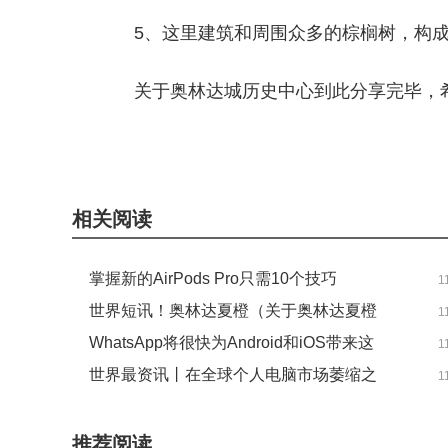
5、这里建筑和周围众多的棕榈树，构
关于奥林达城历史中心到此分享完毕，
关键词：
历史中心
伯南布哥
自治区政府
相关阅读
掌握新的AirPods Pro只需10个技巧
1
世界短讯！奥林达夏橙（关于奥林达夏橙
1
简介）
WhatsApp将很快为Android和iOS带来这
1
些备受期待的功能
世界最资讯丨在全球个人电脑市场萎缩之
1
际 印度和美国是苹果Mac电脑的亮点
推荐阅读