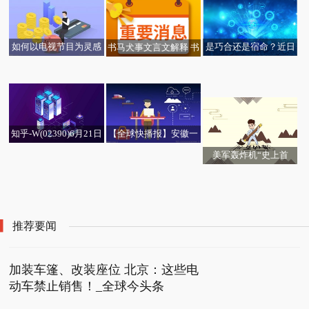
如何以电视节目为灵感
是巧合还是宿命？近日
书马犬事文言文解释 书
景业名邦：拟出售联营
创作特别的DIY服装，
失踪潜艇上的CEO的妻
马犬事 世界观点
领导管理团队，最喜欢
公司持有股权 退出广州
送给男士令人心动的浪
子竟是泰坦尼克号当年
用的六个潜规则，要早
黄埔南部旧改项目_全球
漫礼物？
遇难者的后裔！
点读懂
热点评
【全球快播报】安徽一
知乎-W(02390)6月21日
高校毕业生被辅导员弄
斥资78.35万美元回购3
美军轰炸机“史上首
丢学位证书，校方回应
6.97万股
俄罗斯称美国正扩充驻
全球今头条！子宫复
正式确定！NBA落选秀
次”降落瑞典，瑞典网
当前简讯:家用饮水机十
叙利亚兵力
位、骨盆修复……产后
加盟宁波男篮，携手阿
友：回家去！
大名牌多少钱（家用饮
康复服务，有多少是“智
的江太让人期待
水机十大名牌）
商税”？
推荐要闻
加装车篷、改装座位 北京：这些电
动车禁止销售！_全球今头条