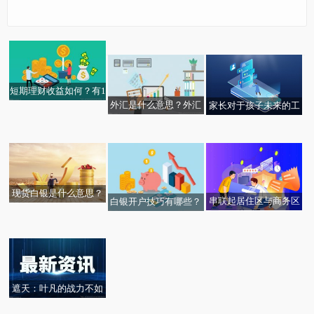
全球时讯：券结改造加
【全球播资讯】四大领
速“抢单”，中小公募推
域35个场景 成都重点推
进动力更足
进元宇宙场景建设
短期理财收益如何？有1
外汇是什么意思？外汇
家长对于孩子未来的工
0万怎么分配理财？
每十分钟一个敏感点，
“泰坦”号潜水器内爆残
焦点消息！“中国天
市场的主要参与者是哪
作的理想，钱多 / 不卷 /
这新剧才叫敢拍-环球简
骸被运回岸上，专家发
眼”捕获纳赫兹引力波存
些?
体面 / 稳定
讯
现“疑似人类遗骸”
在的关键证据，距离听
到亘古宇宙背景噪音仅
一步之遥
现货白银是什么意思？
串联起居住区与商务区
白银开户技巧有哪些？
白银价格的影响因素有
贝克微递表港交所，比
随时接单游览核心区 定
现货白银交易怎么开
哪些？
苹果发布 Safari 浏览器
丽江古城景区召开2023
亚迪参股，依赖两大分
制公交上半年开通137
户？
技术预览版 173：可将
年暑期旅游接待工作会
销商_独家
条新线
网站添加到 Dock
议
遮天：叶凡的战力不如
石昊？两部完全不同的