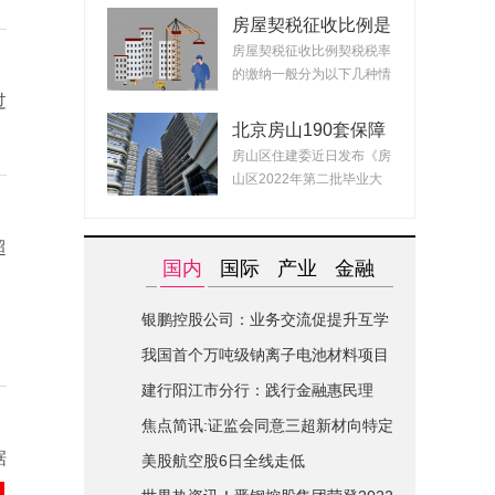
房屋契税征收比例是
什么？ 2022房产契
房屋契税征收比例契税税率
税最新政策
的缴纳一般分为以下几种情
况：1、面积小...
过
北京房山190套保障
租赁房面向毕业生配
房山区住建委近日发布《房
租 房源均为精装交
山区2022年第二批毕业大
付可拎包入住
学生对接保障性...
超
国内
国际
产业
金融
银鹏控股公司：业务交流促提升互学
互鉴共进步|世界简讯
我国首个万吨级钠离子电池材料项目
在山西综改区开建
建行阳江市分行：践行金融惠民理
念-全球关注
焦点简讯:证监会同意三超新材向特定
据
对象发行股票的注册申请
美股航空股6日全线走低