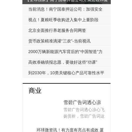
康知识培训
当前消息！南宁国泰押运公司：加强安全
教育培训 全力筑牢运营安全根基
视点！夏粮旺季收购进入集中上量阶段
北京全面推行养老服务合同网签
货币政策精准滴灌“三农”-当前视讯
2000万辆新能源汽车背后的“中国智造”力
量
高效准确填报志愿，要做好这些“功课”
到2030年，10类关键核心产品可靠性水平
达到国际先进水平——中国制造业未来将
商业
更可靠
雪碧广告词透心凉
雪碧广告词透心凉心飞
心飞扬赏析（雪碧
扬赏析，雪碧广告词这
广告词）
个很多人还不知道,...
环球微资讯！有力度有亮点有成效 厦