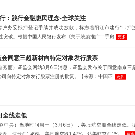
行：践行金融惠民理念-全球关注
着客户办妥抵押登记手续并成功放款，标志着阳江市建行“带押
史性突破。根据中国人民银行发布《关于鼓励推广二手房
更多
监会同意三超新材向特定对象发行股票
昝秀丽）证监会网站3月6日消息，证监会发布关于同意南京三
公司向特定对象发行股票注册的批复。【来源：中国证
更多
日全线走低
赵中昊）当地时间周一（3月6日），美股航空股全线走低。
收盘，波音跌1 49%，美国航空跌1 47%，达美航空跌1%，
更多