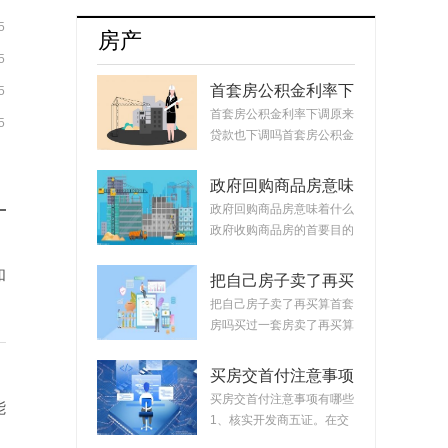
图明显
5
房产
5
首套房公积金利率下
5
调原来贷款也下调
首套房公积金利率下调原来
5
吗？公积金贷款会随
贷款也下调吗首套房公积金
着利率变化而变化
利率下调原来...
吗？
政府回购商品房意味
着什么？政府回购安
政府回购商品房意味着什么
置房价格如何定？
政府收购商品房的首要目的
是稳定市场。...
和
把自己房子卖了再买
算首套房吗？把房子
把自己房子卖了再买算首套
卖掉再买房子算二套
房吗买过一套房卖了再买算
吗？
首套房。简单...
买房交首付注意事项
有哪些？买房交完首
买房交首付注意事项有哪些
能
付款后接下来的流程
1、核实开发商五证。在交
首付时，需要先...