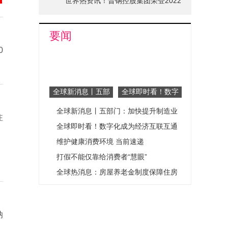
世界热资讯！晋钢控股集团荣登2022
山西省品牌十强榜单
要闻
0
全球新消息丨五部
全球即时看！数字
门：加快提升制造
化成为经济互联互
全球新消息丨五部门：加快提升制造业
业关键产品可靠性
通强大动力
注
水平
关键产品可靠性水平
全球即时看！数字化成为经济互联互通
强大动力
维护健康消费环境 当前速递
打假不能仅靠给消费者“慧眼”
全球热消息：房屋养老金制度保障住房
安全
纳