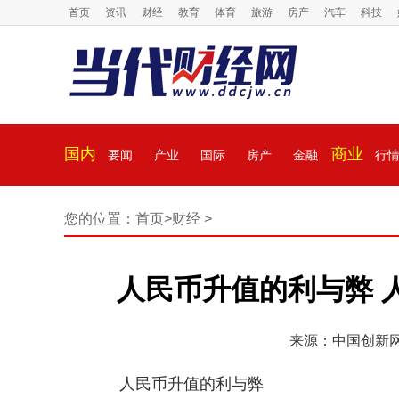
首页
资讯
财经
教育
体育
旅游
房产
汽车
科技
国内
商业
要闻
产业
国际
房产
金融
行
您的位置：
首页
>
财经
>
人民币升值的利与弊 
来源：中国创新
人民币升值的利与弊