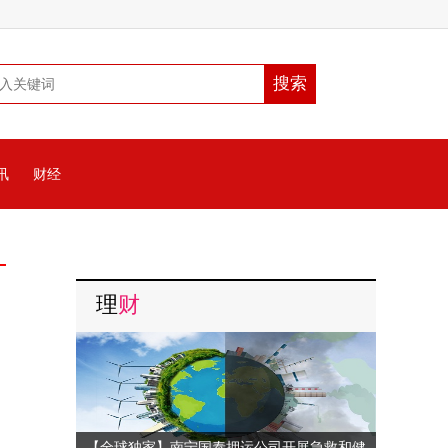
讯
财经
理
财
【全球独家】南宁国泰押运公司开展急救和健