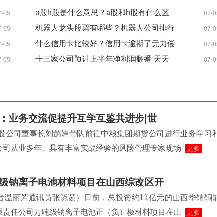
a股h股是什么意思？a股和h股有什么区
7-05
07-0
别？
机器人龙头股票有哪些？机器人公司排行
7-05
07-0
榜前十名
什么信用卡比较好？信用卡逾期了无力偿
7-05
07-0
还怎么办？
十三家公司预计上半年净利润翻番 天天
7-05
07-0
信息
：业务交流促提升互学互鉴共进步|世
控股公司董事长刘懿婷带队前往中粮集团期货公司进行业务学习
公司从业多年、具有丰富实战经验的风险管理专家现场
更多
级钠离子电池材料项目在山西综改区开
者温丽芳通讯员张晓茹）日前，总投资约11亿元的山西华钠铜
限责任公司万吨级钠离子电池正（负）极材料项目在山
更多