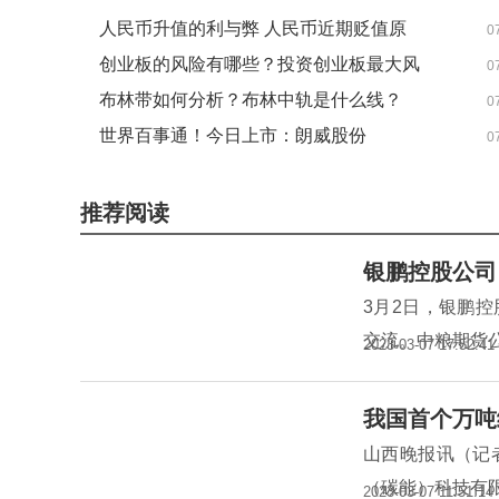
人民币升值的利与弊 人民币近期贬值原
0
因有哪些？
创业板的风险有哪些？投资创业板最大风
0
险是什么？
布林带如何分析？布林中轨是什么线？
0
世界百事通！今日上市：朗威股份
0
推荐阅读
银鹏控股公司
3月2日，银鹏
交流。中粮期货
2023-03-07 17:52:41
我国首个万吨
山西晚报讯（记
（碳能）科技有
2023-03-07 11:51:14