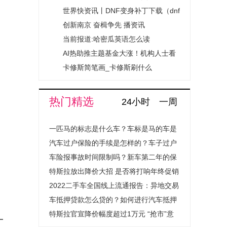
门2023年“安全生产月”活动圆满落幕
世界快资讯丨DNF变身补丁下载（dnf
变身）
创新南京 奋楫争先 播资讯
当前报道:哈密瓜英语怎么读
cantaloup（哈密瓜英语）
AI热助推主题基金大涨！机构人士看
多的理由在这里 最新消息
卡修斯简笔画_卡修斯刷什么
热门精选
24小时
一周
一匹马的标志是什么车？车标是马的车是
什么汽车？
汽车过户保险的手续是怎样的？车子过户
保险费用会上涨吗？
车险报事故时间限制吗？新车第二年的保
险怎么买？
特斯拉放出降价大招 是否将打响年终促销
战？
2022二手车全国线上流通报告：异地交易
量提升超1.4倍成绝对主流
车抵押贷款怎么贷的？如何进行汽车抵押
贷款程序是怎样的？
特斯拉官宣降价幅度超过1万元 “抢市”意