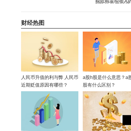
税款和非税收入
2023-03-06 11:50:50
财经热图
人民币升值的利与弊 人民币
a股h股是什么意思？a
近期贬值原因有哪些？
股有什么区别？