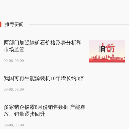
我国可再生能源装机10
多家猪企披露8月份销售
美酒加咖啡？医生：不
形势分析和市场监管
“食堂不涨价被罚”太离
黄金周旅游热度提前释
年增长约3倍
数据 产能释放、销量逐
建议咖啡与酒同饮
谱
放 机票酒店预订量大幅
步回升
提升
推荐要闻
两部门加强铁矿石价格形势分析和
市场监管
09-08, 08:00
我国可再生能源装机10年增长约3倍
09-08, 08:09
多家猪企披露8月份销售数据 产能释
放、销量逐步回升
09-08, 08:09