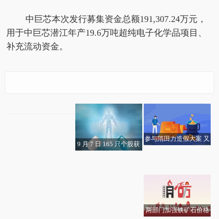
中巨芯本次发行募集资金总额191,307.24万元，
用于中巨芯潜江年产19.6万吨超纯电子化学品项目、
补充流动资金。
今日上市：中巨芯
参与隋田力造假大案 又
9 月 7 日 165 只个股获
情商低的人能不能成为
有两家上市公司将被罚
券商关注，中材国际目
“白露不露”是何缘由？
蔡国庆：流水时光里，
以科技铸就矿业脊梁 中
优秀的管理者？
卫星通信受追捧 华力创
赛诺医疗拟收购海外医
标涨幅达 75.6%
听中医说“衣食住行”的
依然激流勇进的人
国五矿科技创新取得多
通10个交易日涨幅超10
疗器械公司股权
门道
项重要突破
0%
两部门加强铁矿石价格