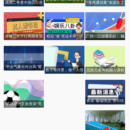
滴滴二季度中国出行营
“专网通信案”余波未了
应用 光学光电子板块年
收同比增长57% 6月日
国瑞科技、恒宝股份收
内涨近23%
均单量超3000万单
行政处罚事先告知书
存储芯片下行周期有望
稻花“湘”里说丰年 “小
广州一日游哪里好： 畅
见底 A股上市公司加速
田”如何变“大田”？看记
玩广州一日游怎么安排
布局
者观察
中央气象台对台风“鸳
数字海洋里，做个人信
思政元素有机融入课程
鸯”停止编号
民国时期川南风云人物
息安全的守护者
教学
——泸县乡绅潘与三的
传奇往事
香港“极端情况”警示结
武汉新洲文旅资源“亮
网友喊话余承东 华为客
束 累计 144 人受伤
相”中国国际服务贸易交
服回应 Mate60 系列话
易会
筒有杂音