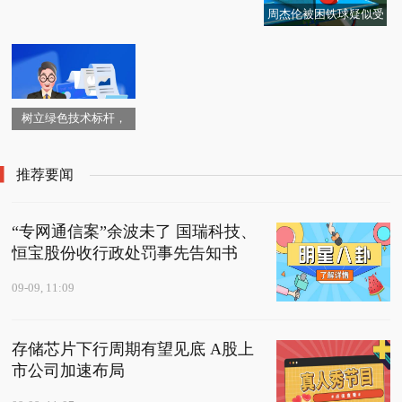
周杰伦被困铁球疑似受
伤？经纪公司回应：子
虚乌有
树立绿色技术标杆，
《国家绿色低碳先进技
术成果目录》收录六个
推荐要闻
领域 85 项技术
“专网通信案”余波未了 国瑞科技、
恒宝股份收行政处罚事先告知书
09-09, 11:09
存储芯片下行周期有望见底 A股上
市公司加速布局