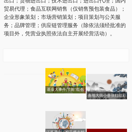
出口；货物进出口；技术进出口；进出口代理；国内
贸易代理；食品互联网销售（仅销售预包装食品）；
企业形象策划；市场营销策划；项目策划与公关服
务；品牌管理；供应链管理服务（除依法须经批准的
项目外，凭营业执照依法自主开展经营活动）。
实时焦点：广西卡利姆
【播资讯】【春运进行
凉茶有限公司成立 注册
时】有需必应，悉心服
资本50万人民币
务暖归途
基金大事件|节前“红包
各地大街小巷张灯结彩
雨”来了！春节前近50只
今日热闻!十大电子支付
2026年2月14日潍坊欣
长源电力发布2025年业
处处洋溢节日喜庆氛围
产品“同台竞技” 今日播
每日视讯:山东平阴：精
武汉一工地提前兑付近
排行榜-2025第三季度相
龙粘胶短纤价格快讯 焦
绩预告，预计亏损6500
欢欢喜喜过大年-焦点速
报
越秀服务(06626)发盈
细服务暖民心
千万元工程款 600多位
关股票营收增幅前十名
点快看
万至9700万元-今日播报
读
【独家焦点】济宁铁臂
警，预期2025年度核心
农民工欢欢喜喜回家过
机械有限公司成立 注册
净利润同比下降约45%
大年_每日快播