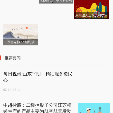
江苏昆山：歇马桥古村
资本10万人民币
至50%
春韵
苏州诚为上模具科技有
A股：2026年新型电力
限公司成立 注册资本50
装备龙头股名单，请收
万人民币 每日聚焦
好（2026/2/13）
万达电影：“预约放
映”可以更好地满足观众
对多元化、个性化电影
推荐要闻
内容的需求-焦点速讯
每日视讯:山东平阴：精细服务暖民
心
02-14, 13:11
中超控股：二级控股子公司江苏精
铸生产的产品主要为航空航天发动