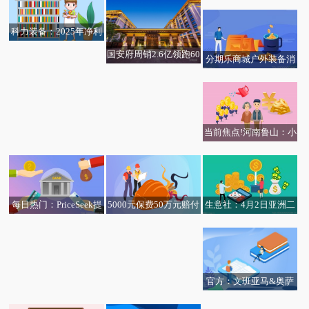
面向控股股东等定增募
春学期高中跨省研学序
学开展清明节经典诗文
资不超18.39亿元
幕 每日速看
诵读会活动 热文
科力装备：2025年净利
润同比增长3.33% 拟10
国安府周销2.6亿领跑60
分期乐商城户外装备消
转3派10元
00万+大平层赛道
观速讯丨生意社：4月3
每日速看!生意社：4月3
费升温，年轻人的春游
日上海地区钴粉报价趋
日国内镝铽系价格走势
很“出片”
稳
上涨
当前焦点!河南鲁山：小
小珍珠蚌串起幸福新图
景
生意社：4月2日亚洲二
每日热门：PriceSeek提
5000元保费50万元赔付
甲苯市场收盘上调
醒：山鹰纸业废纸收购
从模糊到清晰，从家访
价下调10元/吨
到心安 ——大家人寿苏
州中支理赔纪实
官方：文班亚马&奥萨
尔-汤普森当选3月最佳