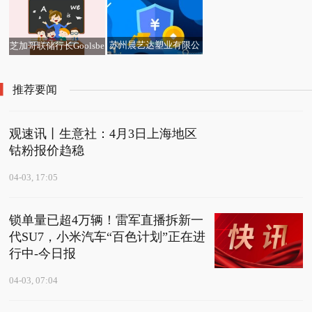
防守球员，东契奇获提
名
苏州晨艺达塑业有限公
芝加哥联储行长Goolsbe
司成立 注册资本50万人
e：油价若持续飙升 可
民币_简讯
能推高通胀
推荐要闻
观速讯丨生意社：4月3日上海地区
钴粉报价趋稳
04-03, 17:05
锁单量已超4万辆！雷军直播拆新一
代SU7，小米汽车“百色计划”正在进
行中-今日报
04-03, 07:04