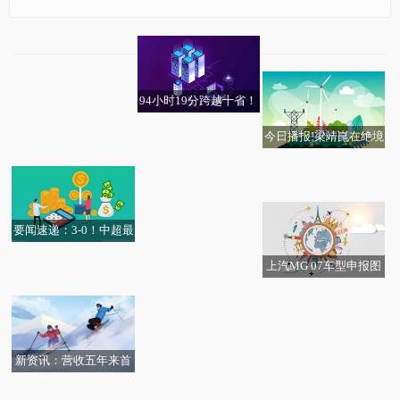
谁在为母亲节买单？“反
今亮点！背水一战迎来
国乒男团挺进决赛！3-1
向带妈”旅游增两成，31
复出？孙铭徽现身浙江
胜法国，今夜中日对
至50岁女性成消费主力
广厦G2赛前踩场训练
决，日本放话夺双冠-焦
精彩看点
94小时19分跨越十省！
点要闻
纯电旗舰大幅刷新万里
今日播报!梁靖崑在绝境
纪录｜快讯
抖音：涉事账号禁言！|
观焦点：1-1！安菲尔德
中爆发 中国男队晋级世
每日快播:太钢煤气安全
南京楼市反转了，南京
今日热讯
嘘声震天！斯洛特，你
乒赛决赛
今日热门!没想到吧？拜
智能管控系统上线运营
房东惜售了，南京奥体
听到下课铃了吗？
仁本赛季各项赛事首次
降了13000元|精选
要闻速递：3-0！中超最
以1-0取胜
神奇球队诞生！赛季唯
上汽MG 07车型申报图
一不败+11场轰30球，
英博外援伤愈归队
皇马地下格斗俱乐部 正
公布：纯电、插混动
领跑积分榜
式开业！！！
力，年内上市 新消息
新资讯：营收五年来首
次负增长 长沙银行个人