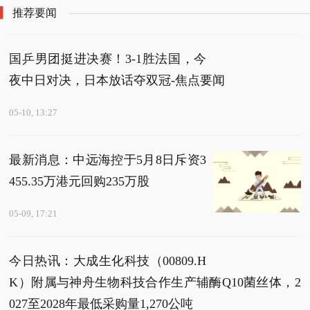
贷款不良率持续攀升
推荐要闻
国乒男团挺进决赛！3-1胜法国，今
夜中日对决，日本放话夺双冠-焦点要闻
05-10, 13:27
最新消息：中远海控于5月8日斥资3
455.35万港元回购235万股
05-09, 17:21
今日热讯：大成生化科技（00809.H
K）附属与神舟生物科技合作生产辅酶Q10菌丝体，2
027至2028年最低采购量1,270公吨