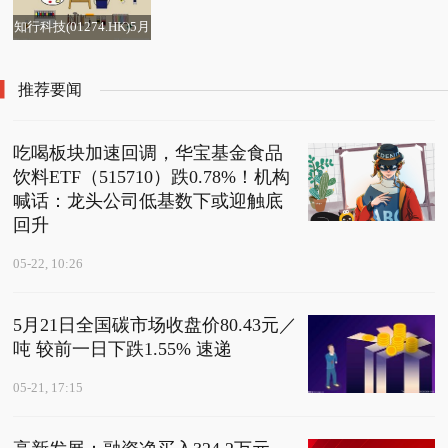
知行科技(01274.HK)5月
21日耗资23.83万港元回
购5.91万股
推荐要闻
吃喝板块加速回调，华宝基金食品
饮料ETF（515710）跌0.78%！机构
喊话：龙头公司低基数下或迎触底
回升
05-22, 10:26
5月21日全国碳市场收盘价80.43元／
吨 较前一日下跌1.55% 速递
05-21, 17:15