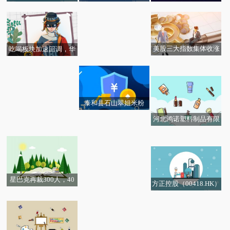
鹤峰县邬阳乡花予心间
奶茶店（个体工商户）
起河南省调整成品油价
曾“被贷款”，律师：有
工艺品制造厂（个体工
成立 注册资本1万人民
格
权要求删除不实信贷记
商户）成立 注册资本10
币
录-每日信息
万人民币
美股三大指数集体收涨
吃喝板块加速回调，华
Information：OpenAI第
存储概念股走强 百事通
宝基金食品饮料ETF（5
一季度营收约为57亿美
15710）跌0.78%！机构
元
喊话：龙头公司低基数
下或迎触底回升
泰和县石山翠姐米粉
（个体工商户）成立 注
河北鸿诺塑料制品有限
册资本2万人民币 播资
征战环塔 守护前行｜东
神马电力：股东陈小琴
公司成立 注册资本100
PriceSeek提醒：明达玻
讯
箭科技以赛场实践 诠释
拟减持公司不超3%股份
万人民币_每日头条
璃成都二线停产影响分
汽车户外生活新主张
析
星巴克再裁300人，40
方正控股（00418.HK）
亿美元重组计划持续推
累计回购股份4476.80万
进 今日快讯
股拟注销