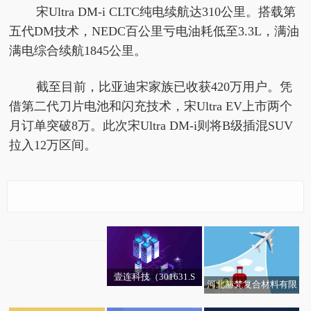
宋Ultra DM-i CLTC纯电续航达310公里。搭载第
五代DM技术，NEDC百公里亏电油耗低至3.3L，满油
满电综合续航1845公里。
截至目前，比亚迪宋家族已收获420万用户。凭
借第二代刀片电池和闪充技术，宋Ultra EV上市两个
月订单突破8万。此次宋Ultra DM-i则将B级插混SUV
拉入12万区间。
比亚迪宋Ultra DM-i上
市：王朝首款搭载超级
智能体“迪迪虾”车型，
售价12.99万元起-今日
壹连科技（301631.S
河北赫梵复合材料有限
热议
Z）新增一起对外投
公司成立 注册资本10万