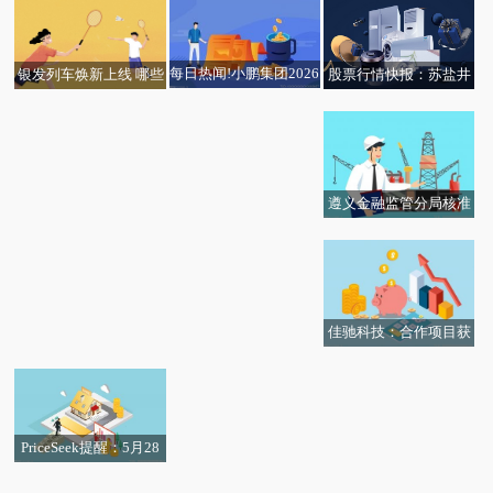
资，被投资公司为菏泽
人民币_观天下
壹连电子有限公司
每日热闻!小鹏集团2026
银发列车焕新上线 哪些
股票行情快报：苏盐井
吉林化纤：实际控制人
新华社权威快报丨全
年第一季度收入130.3亿
车次有优惠？这份指南
神（603299）5月28日
将变更为吉林省国资委_
国“三夏”大规模小麦机
元 净亏损扩大至17.8亿
请收好|焦点消息
主力资金净买入624.60
焦点速递
收全面展开
元
万元-微动态
遵义金融监管分局核准
每日看点!中国淀粉(038
每日焦点!北陆药业：钆
罗敏中国民生银行股份
38.HK)公布，2026年5
布醇化学原料药获CEP
有限公司遵义分行副行
月28日耗资45.89万港元
证书
长任职资格|快播
回购270万股股份
佳驰科技：合作项目获
瑞银：升快手-W(01024)
生意社：5月28日华鲁
安徽省科学技术进步奖
目标价至70港元 首季业
恒升异辛醇价格下跌|今
一等奖 每日热点
绩符预期
日热搜
PriceSeek提醒：5月28
日华鲁恒升异丁醛报价