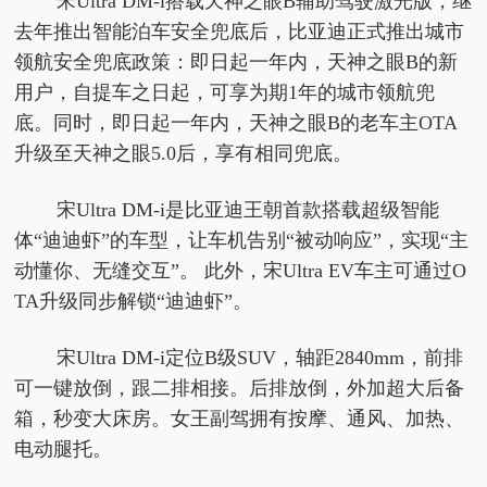
宋Ultra DM-i搭载天神之眼B辅助驾驶激光版，继
去年推出智能泊车安全兜底后，比亚迪正式推出城市
领航安全兜底政策：即日起一年内，天神之眼B的新
用户，自提车之日起，可享为期1年的城市领航兜
底。同时，即日起一年内，天神之眼B的老车主OTA
升级至天神之眼5.0后，享有相同兜底。
宋Ultra DM-i是比亚迪王朝首款搭载超级智能
体“迪迪虾”的车型，让车机告别“被动响应”，实现“主
动懂你、无缝交互”。 此外，宋Ultra EV车主可通过O
TA升级同步解锁“迪迪虾”。
宋Ultra DM-i定位B级SUV，轴距2840mm，前排
可一键放倒，跟二排相接。后排放倒，外加超大后备
箱，秒变大床房。女王副驾拥有按摩、通风、加热、
电动腿托。