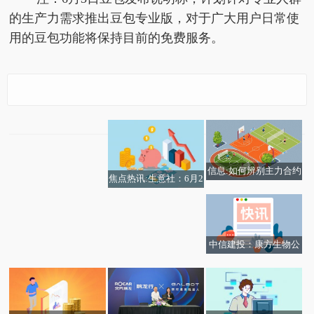
的生产力需求推出豆包专业版，对于广大用户日常使
用的豆包功能将保持目前的免费服务。
火山引擎谭待：豆包还
是会保持免费 专业版办
公任务模式搭载2.1Pro
模型-焦点滚动
信息:如何辨别主力合约
焦点热讯:生意社：6月2
的换月时机？
3日山东地区DMF市场
持稳运行
中信建投：康方生物公
司创新药产品疗效优秀
给予“买入”评级