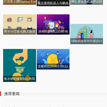
网红黄油美式减肥法暗
巴克莱上调Enphase Ene
银河通用机器人与鹏龙
最新资讯:山东新华制药
藏健康风险 新资讯
rgy目标价至51美元
行达成全链路生态合
生意社：2026年6月22
股份(00719.HK)早盘涨
作，共创具身智能+汽车
先导智能(00470.HK)遭
日中铝氧化铝现货价格
超25%，截至发稿，涨1
流通融合发展新范式
摩根大通减持136.23万
小幅上涨
6.33%，报6.41港元，成
股
交额2435.88万港元
男子16万多元购入路虎
酒价内参6月23日价格
揽胜极光L，指导价近4
发布：习酒君品上涨6元
绿联科技获得外观设计
3万元，因成交价过低，
专利授权：“手机散热器
原本1万多元购置税可能
（LP1012）”
要翻倍，4S店：等待沟
通结果
龙蟠科技(02465.HK)认
购10亿元理财产品_快
报
衡水林昭橡塑制品有限
公司成立 注册资本50万
人民币 当前关注
推荐要闻