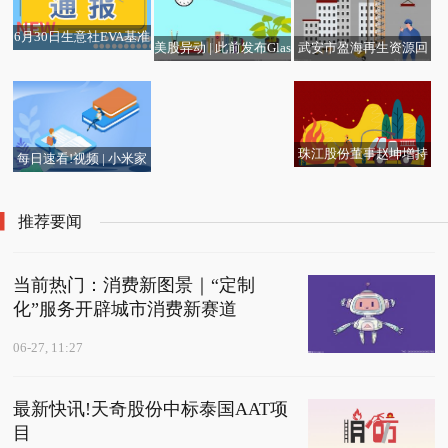
年9月16日起，为期三
样要求！”|焦点热门
年
6月30日生意社EVA基准
美股异动 | 此前发布Glas
武安市盈海再生资源回
价为9766.67元/吨
每日精选：轻松健康(02
sBridge“玻璃桥”技术 康
收有限公司成立 注册资
661.HK)6月29日耗资99
宁(GLW.US)早盘涨超8%
本50万人民币 要闻
5万港元回购70万股
珠江股份董事赵坤增持
每日速看!视频 | 小米家
1.3万股，增持金额3.89
电线上市场份额集体下
万元 今日快讯
跌，“价格屠夫”的刀钝
推荐要闻
了？
当前热门：消费新图景｜“定制
化”服务开辟城市消费新赛道
06-27, 11:27
最新快讯!天奇股份中标泰国AAT项
目