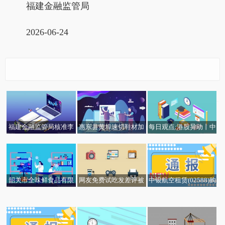
福建金融监管局
2026-06-24
福建金融监管局核准李
惠东县黄埠速切鞋材加
每日观点:港股异动丨中
杨寅罗源县农村信用合
工厂（个体工商户）成
国旺旺绩后重挫13%，
作联社理事任职资格
立 注册资本50万人民币
全年净利润38.4亿不及
_焦点速看
市场预期
韶关市全味鲜食品有限
网友免费试吃发差评被
中银航空租赁(02588)购
【播资讯】深天马Ａ：
怎样设置黄金定投的周
世界杯 | 巴西补时“绝
公司成立 注册资本10万
挂店门口，餐厅老板：
买3架空客A350-1000飞
公司第十一届董事会及
期更合理？
杀” 淘汰日本晋级16强
人民币
尖椒茄子少油少辣完全
机并将飞机回租予卡塔
聘任的高管任期自2025
不是这个味，“吃不消这
尔航空-焦点滚动