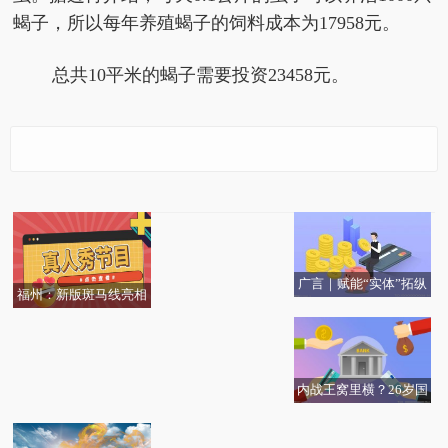
蝎子，所以每年养殖蝎子的饲料成本为17958元。
总共10平米的蝎子需要投资23458元。
养蝎子赚钱吗？蝎子养
创新工场是做什么的？
罗马退赛，穆帅支持德
突然猛涨！有人开车10
殖利润怎么样？
创新工场是什么公司？
佬！神奇夜，尤文弃赛
多个小时连夜抢货！网
逼宫欧足联，重创意甲
友懵了：比黄金还贵？_
当前观察
广言｜赋能“实体”拓纵
福州：新版斑马线亮相
密码学概念科普（加密
深
像大型“飞行棋”-全球关
算法、数字签名、散列
注
函数、HMAC）|焦点快
报
内战王窝里横？26岁国
2022将迎来超级寒潮怎
国美股票上涨是什么原
乒球星又输外战，赢马
最新资讯：全球都在加
当前关注：端午旅游报
么回事？气候反常的原
因？国美电器股价走势
龙樊振东霸气哪去了