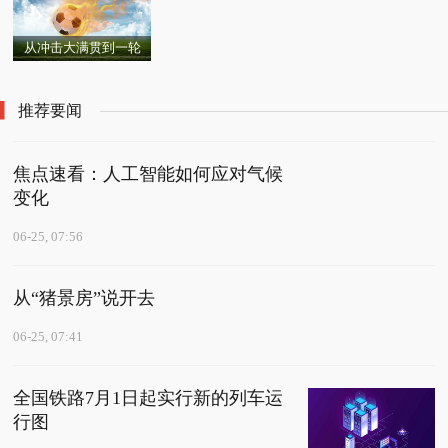
潮湿闷热季，收好安度
csgo开箱可不可以一下
息，为何我们却在降
告出炉：机票、酒店、
因
夏日四建议
子全开? CSGO开箱容易
息？
景区业务量均超 2019
从冲击大满贯到一轮
出金方法介绍
年
游！郑钦文把好牌打
烂，网友：被吹捧过头
推荐要闻
了 今日观点
焦点速看：人工智能如何应对气候
变化
06-25, 07:56
从“猪景房”说开去
06-25, 07:41
全国铁路7月1日起实行新的列车运
行图