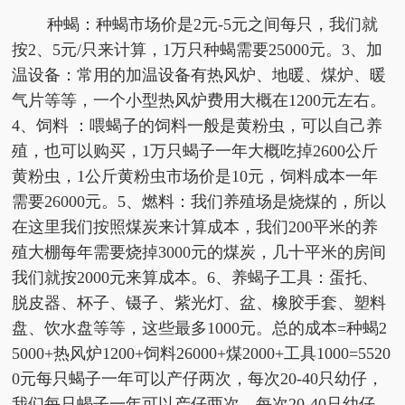
种蝎：种蝎市场价是2元-5元之间每只，我们就
按2、5元/只来计算，1万只种蝎需要25000元。3、加
温设备：常用的加温设备有热风炉、地暖、煤炉、暖
气片等等，一个小型热风炉费用大概在1200元左右。
4、饲料 ：喂蝎子的饲料一般是黄粉虫，可以自己养
殖，也可以购买，1万只蝎子一年大概吃掉2600公斤
黄粉虫，1公斤黄粉虫市场价是10元，饲料成本一年
需要26000元。5、燃料：我们养殖场是烧煤的，所以
在这里我们按照煤炭来计算成本，我们200平米的养
殖大棚每年需要烧掉3000元的煤炭，几十平米的房间
我们就按2000元来算成本。6、养蝎子工具：蛋托、
脱皮器、杯子、镊子、紫光灯、盆、橡胶手套、塑料
盘、饮水盘等等，这些最多1000元。总的成本=种蝎2
5000+热风炉1200+饲料26000+煤2000+工具1000=5520
0元每只蝎子一年可以产仔两次，每次20-40只幼仔，
我们每只蝎子一年可以产仔两次，每次20-40只幼仔，