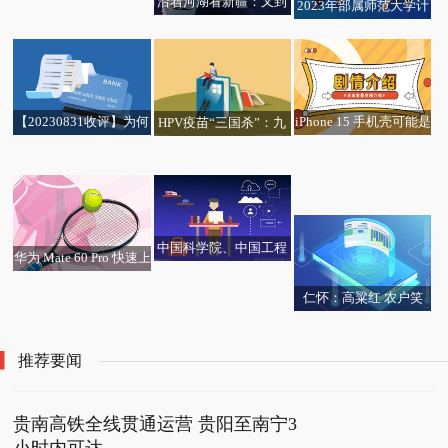
沿着河湖看新疆：又到
​2023年部属师范大学计
丰收季 梨城果飘香
划招收公费师范生8300
名
【20230831收评】为何
iPhone 15 手机壳可能是
HPV疫苗“三国杀”：九
辽宁进一步完善分时电
金九银十变银九铜十
合成皮革
价屹立不倒，国产二价
韩国济州海女穿丧服去
价机制
卷起价格战
就鲁山县牛郎织女爱情
日本领事馆抗议，抬着
主题雕塑一事，河南平
棺材还火烧海鲜
顶山成立联合调查组
中国科学院、中国工程
华为 Mate 60 Pro 快速上
院，名单公布！
手 轻舟已过万重山
仁怀：高粱红 农户笑
推荐要闻
贵南高铁全线贯通运营 贵阳至南宁3