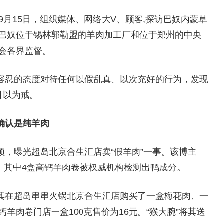
9月15日，组织媒体、网络大V、顾客,探访巴奴内蒙草
巴奴位于锡林郭勒盟的羊肉加工厂和位于郑州的中央
会各界监督。
容忍的态度对待任何以假乱真、以次充好的行为，发现
引以为戒。
确认是纯羊肉
，曝光超岛北京合生汇店卖“假羊肉”一事。该博主
，其中4盒高钙羊肉卷被权威机构检测出鸭成分。
其在超岛串串火锅北京合生汇店购买了一盒梅花肉、一
羊肉卷门店一盒100克售价为16元。“猴大腕”将其送