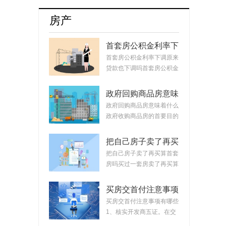
图明显
房产
首套房公积金利率下
调原来贷款也下调
首套房公积金利率下调原来
吗？公积金贷款会随
贷款也下调吗首套房公积金
着利率变化而变化
利率下调原来...
吗？
政府回购商品房意味
着什么？政府回购安
政府回购商品房意味着什么
置房价格如何定？
政府收购商品房的首要目的
是稳定市场。...
把自己房子卖了再买
算首套房吗？把房子
把自己房子卖了再买算首套
卖掉再买房子算二套
房吗买过一套房卖了再买算
吗？
首套房。简单...
买房交首付注意事项
有哪些？买房交完首
买房交首付注意事项有哪些
付款后接下来的流程
1、核实开发商五证。在交
首付时，需要先...