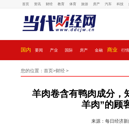
首页
资讯
财经
教育
体育
旅游
房产
汽车
科技
国内
商业
要闻
产业
国际
房产
金融
行
您的位置：
首页
>
财经
>
羊肉卷含有鸭肉成分，
羊肉”的顾客
来源：每日经济新