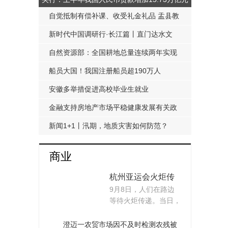
自觉抵制有偿补课、收受礼金礼品 盂县教
科局发布《工作提醒函》
新时代中国调研行·长江篇丨直门达水文
站：从靠人力蹲点到监测自动化
自然资源部：全国耕地总量连续两年实现
净增加
船员大国！我国注册船员超190万人
安徽多举措促进高校毕业生就业
金融支持房地产市场平稳健康发展有关政
策延期至明年底
新闻1+1丨汛期，地质灾害如何防范？
商业
杭州亚运会火炬传
9月8日，人们在路边
递启动
等待火炬传递。当日，
杭州亚运会火炬传递...
澄迈一农贸市场因不及时检测农残被