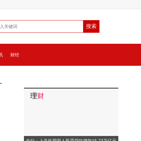
讯
财经
理
财
央行：上半年我国人民币贷款增加15.73万亿元