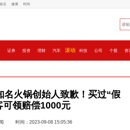
娱乐
健康
时尚
滚动
情
证券
投资
理财
汽车
科技
公司
个股
资
知名火锅创始人致歉！买过“假
可领赔偿1000元
闻
时间：2023-09-08 15:05:36