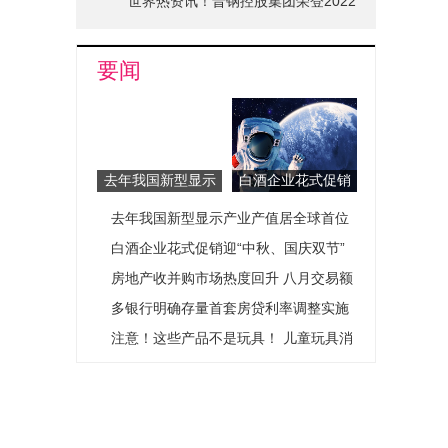
世界热资讯！晋钢控股集团荣登2022
山西省品牌十强榜单
要闻
去年我国新型显示
白酒企业花式促销
产业产值居全球首
迎“中秋、国庆双
去年我国新型显示产业产值居全球首位
位
节”
白酒企业花式促销迎“中秋、国庆双节”
房地产收并购市场热度回升 八月交易额
明显增长
多银行明确存量首套房贷利率调整实施
细则
注意！这些产品不是玩具！ 儿童玩具消
费提示来啦！（图）