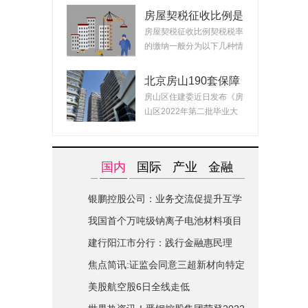
房屋契税征收比例是
什么？ 2022房产契
房屋契税征收比例契税税率
税最新政策
的缴纳一般分为以下几种情
况：1、面积小...
北京房山190套保障
租赁房面向毕业生配
房山区住建委近日发布《房
租 房源均为精装交
山区2022年第二批毕业大
付可拎包入住
学生对接保障性...
国内
国际
产业
金融
银鹏控股公司：业务交流促提升互学
互鉴共进步|世界简讯
我国首个万吨级钠离子电池材料项目
在山西综改区开建
建行阳江市分行：践行金融惠民理
念-全球关注
焦点简讯:证监会同意三超新材向特定
对象发行股票的注册申请
美股航空股6日全线走低