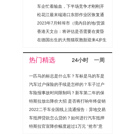
巡察组要求立行立改
车企忙着输血，下半场竞争才刚刚开
始
松花江最末端港口东部作业区恢复通
关
2023年7月蚌埠市（境内目的地/货源
地）进出口总额及进出口差额统计分
香港天文台：将评估是否需要在黄昏
析
前后发出更高热带气旋警告信号
在德国出生的大熊猫双胞胎迎来4岁生
日
热门精选
24小时
一周
一匹马的标志是什么车？车标是马的车是
什么汽车？
汽车过户保险的手续是怎样的？车子过户
保险费用会上涨吗？
车险报事故时间限制吗？新车第二年的保
险怎么买？
特斯拉放出降价大招 是否将打响年终促销
战？
2022二手车全国线上流通报告：异地交易
量提升超1.4倍成绝对主流
车抵押贷款怎么贷的？如何进行汽车抵押
贷款程序是怎样的？
特斯拉官宣降价幅度超过1万元 “抢市”意