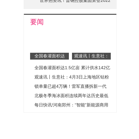
世界热资讯！晋钢控股集团荣登2022
山西省品牌十强榜单
要闻
全国春灌面积达
观速讯丨生意社：
1.5亿亩 累计供水
4月3日上海地区钴
全国春灌面积达1.5亿亩 累计供水142亿
142亿立方米_每
粉报价趋稳
日动态
立方米_每日动态
观速讯丨生意社：4月3日上海地区钴粉
报价趋稳
锁单量已超4万辆！雷军直播拆新一代
SU7，小米汽车“百色计划”正在进行中-
北极冬季海冰面积连续两年达历史最低
今日报
峰值
每日快讯!河南郑州：“智能”新能源商用
车集中亮相引关注