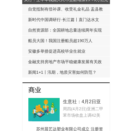
自觉抵制有偿补课、收受礼金礼品 盂县教
科局发布《工作提醒函》
新时代中国调研行·长江篇丨直门达水文
站：从靠人力蹲点到监测自动化
自然资源部：全国耕地总量连续两年实现
净增加
船员大国！我国注册船员超190万人
安徽多举措促进高校毕业生就业
金融支持房地产市场平稳健康发展有关政
策延期至明年底
新闻1+1丨汛期，地质灾害如何防范？
商业
生意社：4月2日亚
周四(4月2日)亚洲二甲
洲二甲苯市场收盘
苯市场收盘上调42美
上调
元 吨：4月下FOB韩...
苏州晨艺达塑业有限公司成立 注册资