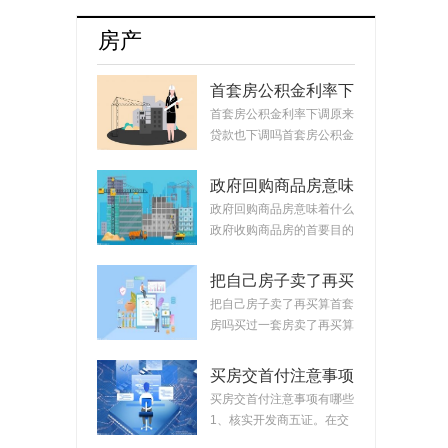
牌8月销量达17254辆占比升至55.5%
房产
首套房公积金利率下
调原来贷款也下调
首套房公积金利率下调原来
吗？公积金贷款会随
贷款也下调吗首套房公积金
着利率变化而变化
利率下调原来...
吗？
政府回购商品房意味
着什么？政府回购安
政府回购商品房意味着什么
置房价格如何定？
政府收购商品房的首要目的
是稳定市场。...
把自己房子卖了再买
算首套房吗？把房子
把自己房子卖了再买算首套
卖掉再买房子算二套
房吗买过一套房卖了再买算
吗？
首套房。简单...
买房交首付注意事项
有哪些？买房交完首
买房交首付注意事项有哪些
付款后接下来的流程
1、核实开发商五证。在交
首付时，需要先...