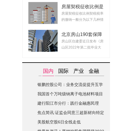
房屋契税征收比例是
什么？ 2022房产契
房屋契税征收比例契税税率
税最新政策
的缴纳一般分为以下几种情
况：1、面积小...
北京房山190套保障
租赁房面向毕业生配
房山区住建委近日发布《房
租 房源均为精装交
山区2022年第二批毕业大
付可拎包入住
学生对接保障性...
国内
国际
产业
金融
银鹏控股公司：业务交流促提升互学
互鉴共进步|世界简讯
我国首个万吨级钠离子电池材料项目
在山西综改区开建
建行阳江市分行：践行金融惠民理
念-全球关注
焦点简讯:证监会同意三超新材向特定
对象发行股票的注册申请
美股航空股6日全线走低