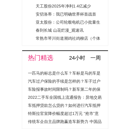
本50万人民币_简讯
天工股份2025年净利1.4亿减少
18.83% 总经理蒋荣军薪酬47.86万_
安切洛蒂：我已明确世界杯首战首
即时焦点
发，对最终名单也有清楚规划
亚太股份：公司轮毂电机已小批量生
产 头条焦点
春到长城 山花烂漫_观速讯
常熟市琴川街道潮鸡社鸡柳店（个体
工商户）成立 注册资本15万人民币
热门精选
24小时
一周
一匹马的标志是什么车？车标是马的车是
什么汽车？
汽车过户保险的手续是怎样的？车子过户
保险费用会上涨吗？
车险报事故时间限制吗？新车第二年的保
险怎么买？
2022二手车全国线上流通报告：异地交易
量提升超1.4倍成绝对主流
车抵押贷款怎么贷的？如何进行汽车抵押
贷款程序是怎样的？
特斯拉官宣降价幅度超过1万元 “抢市”意
图明显
传统车企自主品牌跑赢造车新势力 中国品