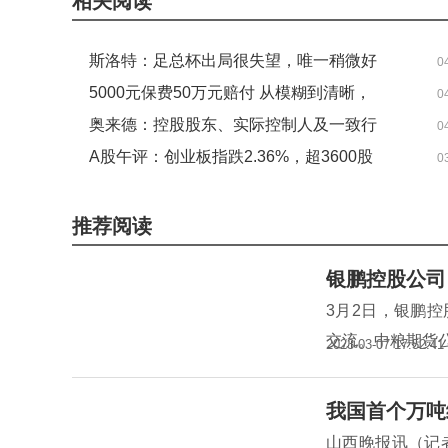
相关阅读
斯洛特：足总杯出局很失望，唯一稍微好
0
的是0-4后没丢更多球-焦点速看
5000元保费50万元赔付 从模糊到清晰，
0
从家访到心安 ——大家人寿苏州中支理
奥来德：控股股东、实际控制人及一致行
0
赔纪实
动人、部分高管拟合计减持不超过3%_焦
A股午评：创业板指跌2.36%，超3600股
0
点热文
下跌，轨交设备、白酒板块逆势上涨_观
点
推荐阅读
银鹏控股公司
3月2日，银鹏
交流。中粮期货
2023-03-07 17:52:41
我国首个万吨
山西晚报讯（记