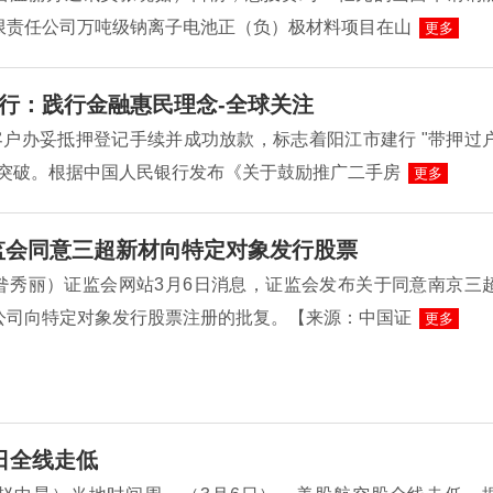
限责任公司万吨级钠离子电池正（负）极材料项目在山
更多
行：践行金融惠民理念-全球关注
客户办妥抵押登记手续并成功放款，标志着阳江市建行 "带押过
性突破。根据中国人民银行发布《关于鼓励推广二手房
更多
监会同意三超新材向特定对象发行股票
昝秀丽）证监会网站3月6日消息，证监会发布关于同意南京三
公司向特定对象发行股票注册的批复。【来源：中国证
更多
日全线走低