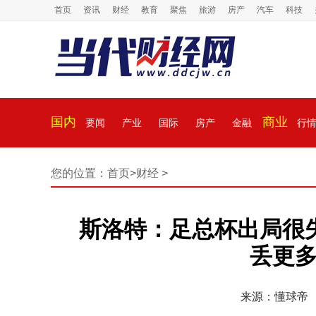
首页
资讯
财经
教育
聚焦
旅游
房产
汽车
科技
国内
商业
要闻
产业
国际
房产
金融
行
您的位置：
首页
>
财经
>
斯洛特：足总杯出局很失
丢更多
来源：懂球帝