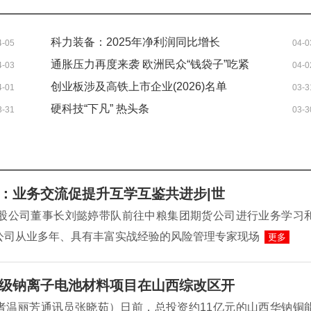
科力装备：2025年净利润同比增长
4-05
04-0
3.33% 拟10转3派10元
通胀压力再度来袭 欧洲民众“钱袋子”吃紧
4-03
04-0
创业板涉及高铁上市企业(2026)名单
4-01
03-3
（2026/3/25）|焦点滚动
硬科技“下凡” 热头条
3-31
03-3
：业务交流促提升互学互鉴共进步|世
控股公司董事长刘懿婷带队前往中粮集团期货公司进行业务学习
公司从业多年、具有丰富实战经验的风险管理专家现场
更多
级钠离子电池材料项目在山西综改区开
者温丽芳通讯员张晓茹）日前，总投资约11亿元的山西华钠铜