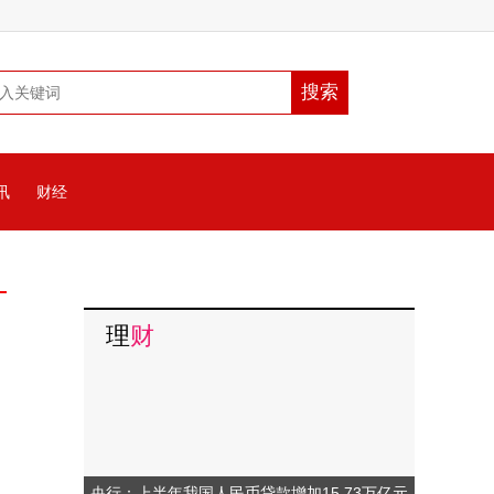
讯
财经
理
财
央行：上半年我国人民币贷款增加15.73万亿元