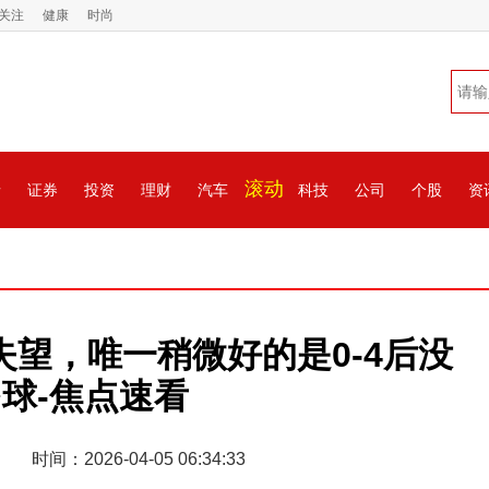
关注
健康
时尚
滚动
情
证券
投资
理财
汽车
科技
公司
个股
资
望，唯一稍微好的是0-4后没
球-焦点速看
时间：2026-04-05 06:34:33