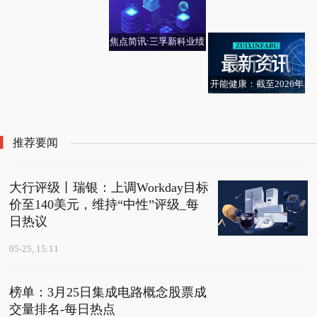
小为43.12元/吨
生意社：5月25日齐润
关高速产品正积极配合
延长禁售承诺|实时
石化石油焦报价上调
客户开展验证工作_快看
焦点简讯:三孚新科业绩
点
会：高端片式VCP电镀
设备在手订单逐步增加
开能健康：截至2026年
每日资讯：宣泰医
05月20日，公司股东总
药：“复杂制剂项目”可
户数23,206户_播报
用时间延期至2026年12
推荐要闻
月
大行评级丨瑞银：上调Workday目标
价至140美元，维持“中性”评级_每
日热议
05-25, 15:11
榜单：3月25日集成电路概念股票成
交量排名-每日热点