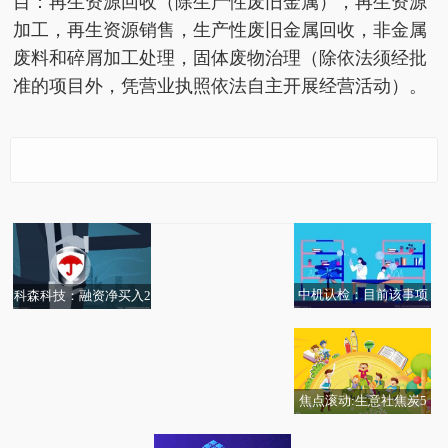
目：再生资源回收（除生产性废旧金属），再生资源
加工，再生资源销售，生产性废旧金属回收，非金属
废料和碎屑加工处理，固体废物治理（除依法须经批
准的项目外，凭营业执照依法自主开展经营活动）。
今日关注:吉安县景铄再
渣打集团(02888.HK)5月
陈克明食品：全面停止
佩蒂股份：每10股派2.5
生资源回收有限公司成
22日斥资1493.05万英镑
生产、销售带有“手
0元，股权登记日为6月
立 注册资本200万人民
回购76.88万股
擀”相关表述的产品 热
1日 独家
币
资讯
中机认检：目前该事项
科森科技：融资净买入2
传阿里京东美团竞购朴
并不会对公司相关业务
104.03万元，融资余额1
朴超市：京东否认接触
产生实质影响
0.16亿元
阿里、美团暂无回应 报
资讯
焦点滚动:生意社焦炭5
晶泰控股(02228.HK)：
猎板线圈板工艺：环绕
月25日均差继续正向缩
兆龙互连：公司1.6T相
联合创始人自愿进一步
线圈平面变压器！