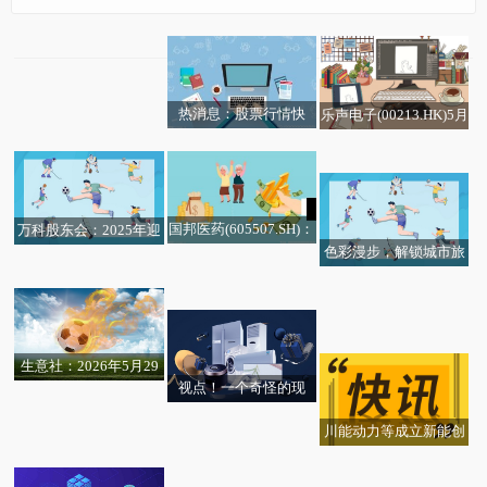
安徽庆阳“十五五”AI规
划明确储能产业路径 打
造新型储能与数字能源
装备制造基地 观天下
热消息：股票行情快
乐声电子(00213.HK)5月
快看点丨*ST海利(6037
报：弘元绿能（60318
15日耗资4.13万港元回
18)龙虎榜数据(05-29)
5）5月29日主力资金净
购10.60万股 每日看点
卖出2815.61万元
国邦医药(605507.SH)：
万科股东会：2025年迎
色彩漫步，解锁城市旅
拟斥资1亿元-2亿元回购
难而上实现生产经营稳
秦安股份(603758.SH)：
机构强烈推荐1只个股-
行新体验
股份
定 新一年聚焦化险和发
最新资讯:六一将至｜暖
无机全固态电致变色镀
更新中 今日要闻
展两大任务
德琪医药-B(06996.HK)
心政策加码 守护孩子闪
膜技术也适用于智能穿
涨超5%，截至发稿，涨
闪发光的童年
戴产品
生意社：2026年5月29
5.33%，报4.35港元，成
视点！一个奇怪的现
日金川镍出厂价上调
交额327.19万港元|今亮
象：高考话题爆冷，现
点
川能动力等成立新能创
在谈论高考的人越来越
兴股权投资基金
少了