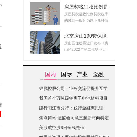
户
房屋契税征收比例是
什么？ 2022房产契
房屋契税征收比例契税税率
税最新政策
的缴纳一般分为以下几种情
况：1、面积小...
北京房山190套保障
租赁房面向毕业生配
房山区住建委近日发布《房
超
租 房源均为精装交
山区2022年第二批毕业大
付可拎包入住
学生对接保障性...
国内
国际
产业
金融
银鹏控股公司：业务交流促提升互学
互鉴共进步|世界简讯
我国首个万吨级钠离子电池材料项目
据
在山西综改区开建
建行阳江市分行：践行金融惠民理
念-全球关注
焦点简讯:证监会同意三超新材向特定
对象发行股票的注册申请
美股航空股6日全线走低