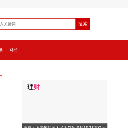
讯
财经
理
财
央行：上半年我国人民币贷款增加15.73万亿元