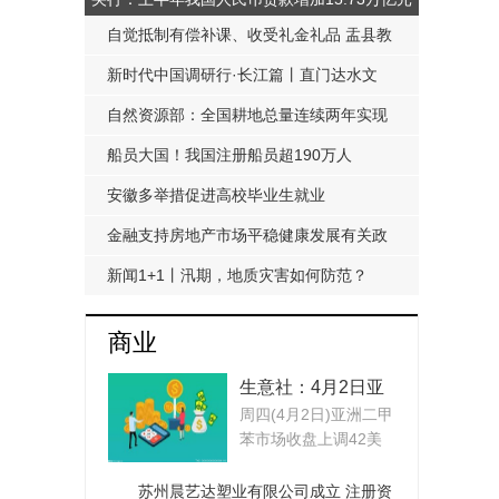
自觉抵制有偿补课、收受礼金礼品 盂县教
科局发布《工作提醒函》
新时代中国调研行·长江篇丨直门达水文
站：从靠人力蹲点到监测自动化
自然资源部：全国耕地总量连续两年实现
净增加
船员大国！我国注册船员超190万人
安徽多举措促进高校毕业生就业
金融支持房地产市场平稳健康发展有关政
策延期至明年底
新闻1+1丨汛期，地质灾害如何防范？
商业
生意社：4月2日亚
周四(4月2日)亚洲二甲
洲二甲苯市场收盘
苯市场收盘上调42美
上调
元 吨：4月下FOB韩...
苏州晨艺达塑业有限公司成立 注册资