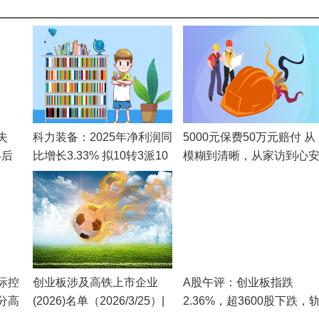
失
科力装备：2025年净利润同
5000元保费50万元赔付 从
4后
比增长3.33% 拟10转3派10
模糊到清晰，从家访到心
元
——大家人寿苏州中支理
纪实
际控
创业板涉及高铁上市企业
A股午评：创业板指跌
分高
(2026)名单（2026/3/25）|
2.36%，超3600股下跌，