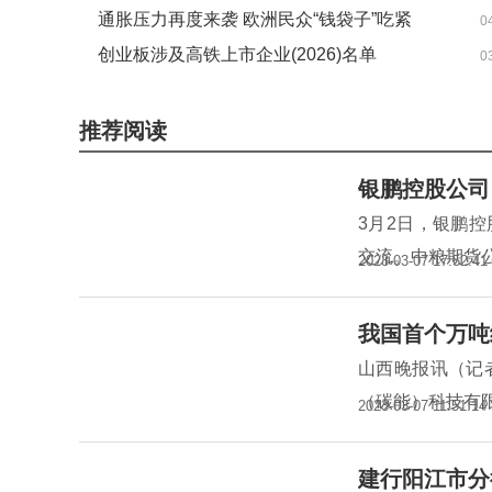
3.33% 拟10转3派10元
通胀压力再度来袭 欧洲民众“钱袋子”吃紧
0
创业板涉及高铁上市企业(2026)名单
0
（2026/3/25）|焦点滚动
推荐阅读
银鹏控股公司
3月2日，银鹏
交流。中粮期货
2023-03-07 17:52:41
我国首个万吨
山西晚报讯（记
（碳能）科技有
2023-03-07 11:51:14
建行阳江市分