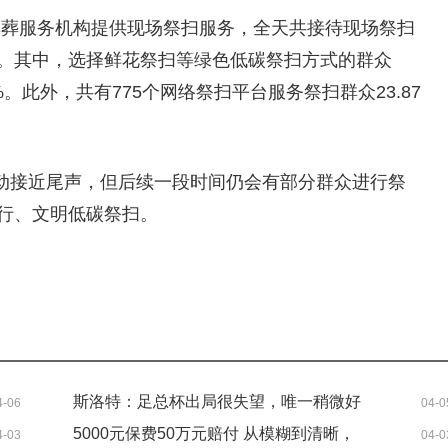
家殡葬服务机构提供现场祭扫服务，全天共接待现场祭扫
64%。其中，选择鲜花祭扫等绿色低碳祭扫方式的群众
8%。此外，共有775个网络祭扫平台服务祭扫群众23.87
动接近尾声，但后续一段时间仍会有部分群众进行祭
行、文明低碳祭扫。
斯洛特：足总杯出局很失望，唯一稍微好
4-06
04-0
的是0-4后没丢更多球-焦点速看
5000元保费50万元赔付 从模糊到清晰，
4-03
04-0