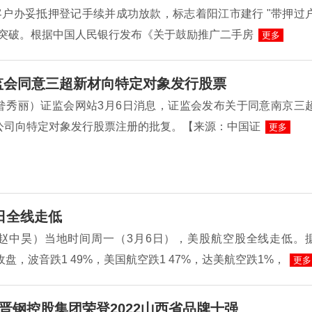
客户办妥抵押登记手续并成功放款，标志着阳江市建行 "带押过
性突破。根据中国人民银行发布《关于鼓励推广二手房
更多
监会同意三超新材向特定对象发行股票
昝秀丽）证监会网站3月6日消息，证监会发布关于同意南京三
公司向特定对象发行股票注册的批复。【来源：中国证
更多
日全线走低
赵中昊）当地时间周一（3月6日），美股航空股全线走低。
收盘，波音跌1 49%，美国航空跌1 47%，达美航空跌1%，
更多
晋钢控股集团荣登2022山西省品牌十强