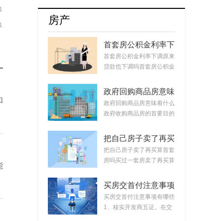
牌8月销量达17254辆占比升至55.5%
1
房产
1
首套房公积金利率下
调原来贷款也下调
首套房公积金利率下调原来
吗？公积金贷款会随
贷款也下调吗首套房公积金
着利率变化而变化
利率下调原来...
吗？
政府回购商品房意味
和
着什么？政府回购安
政府回购商品房意味着什么
置房价格如何定？
政府收购商品房的首要目的
是稳定市场。...
把自己房子卖了再买
算首套房吗？把房子
把自己房子卖了再买算首套
卖掉再买房子算二套
房吗买过一套房卖了再买算
能
吗？
首套房。简单...
买房交首付注意事项
有哪些？买房交完首
买房交首付注意事项有哪些
付款后接下来的流程
1、核实开发商五证。在交
首付时，需要先...