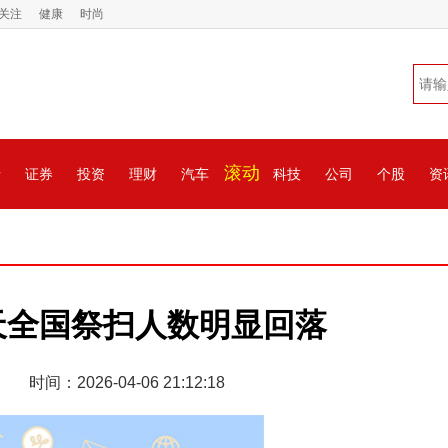
关注
健康
时尚
滚动
情
证券
投资
理财
汽车
科技
公司
个股
资
天全国祭扫人数明显回落
时间：2026-04-06 21:12:18