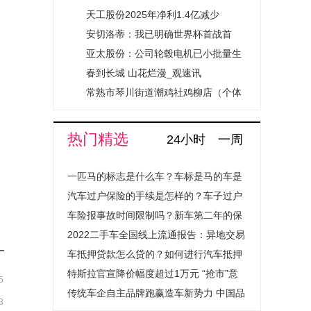
本50万人民币_简讯
天工股份2025年净利1.4亿减少
18.83% 总经理蒋荣军薪酬47.86万_
安切洛蒂：我已明确世界杯首战首
即时焦点
发，对最终名单也有清楚规划
亚太股份：公司轮毂电机已小批量生
产 头条焦点
春到长城 山花烂漫_观速讯
常熟市琴川街道潮鸡社鸡柳店（个体
工商户）成立 注册资本15万人民币
热门精选
24小时
一周
一匹马的标志是什么车？车标是马的车是
什么汽车？
汽车过户保险的手续是怎样的？车子过户
保险费用会上涨吗？
车险报事故时间限制吗？新车第二年的保
险怎么买？
2022二手车全国线上流通报告：异地交易
量提升超1.4倍成绝对主流
车抵押贷款怎么贷的？如何进行汽车抵押
贷款程序是怎样的？
特斯拉官宣降价幅度超过1万元 “抢市”意
5
图明显
传统车企自主品牌跑赢造车新势力 中国品
3